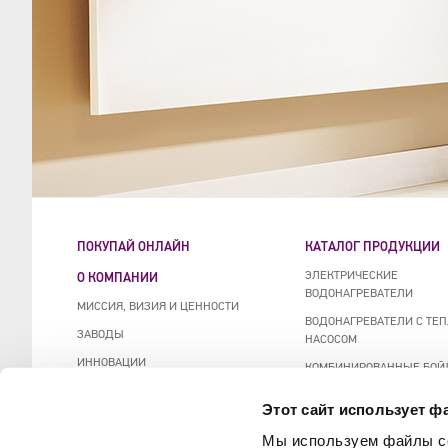
ПОКУПАЙ ОНЛАЙН
КАТАЛОГ ПРОДУКЦИИ
ЭЛЕКТРИЧЕСКИЕ
О КОМПАНИИ
ВОДОНАГРЕВАТЕЛИ
МИССИЯ, ВИЗИЯ И ЦЕННОСТИ
ВОДОНАГРЕВАТЕЛИ С ТЕ
ЗАВОДЫ
НАСОСОМ
ИННОВАЦИИ
КОМБИНИРОВАННЫЕ БОЙ
НАПОЛЬНЫЕ ВОДОНАГРЕВ
TESY В ЦИФРАХ
КОСВЕННЫМ НАГРЕВОМ
Этот сайт использует ф
ЦЕНТР ПО ИССЛЕДОВАНИЮ И
ОТОПЛЕНИЕ И УХОД ЗА В
ОБУЧЕНИЮ
Мы используем файлы co