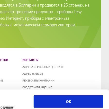
одятся в Болгарии и продаются в 25 странах, на
длагает три серии продуктов – приборы Tesy
рез Интернет, приборы с электронным
иборы с механическим терморегулятором.
ЕНТОВ
КОНТАКТЫ
АДРЕСА СЕРВИСНЫХ ЦЕНТРОВ
АДРЕС ОФИСОВ
ИЕ
РЕКВИЗИТЫ КОМПАНИИ
СОЗДАТЬ ОБРАЩЕНИЕ
ОК
дходящий