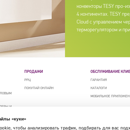
конвекторы TESY про-изв
4 континентах. TESY пре
Cloud с управлением че
терморегулятором и пр
ПРОДАЖИ
ОБСЛУЖИВАНИЕ КЛИ
РРЦ
ГАРАНТИЯ
ПОКУПАЙ ОНЛАЙН
КАТАЛОГИ
ПЛОВЫМ
МОБИЛЬНОЕ ПРИЛОЖЕН
ЛЕРЫ И
АТЕЛИ С
ПОЛИТИКА
айлы «куки»
КОНФИДЕНЦИАЛЬНОСТИ
ОЗДУХОМ
okie, чтобы анализировать трафик, подбирать для вас по