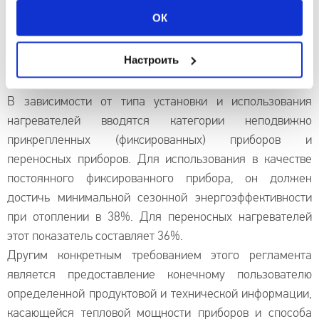
значения которых можно суммировать. Это
ОК
дополнительные функции, способствующие более
эффективной работе приборов, такие как открытое
Настроить
окно, адаптивный запуск, присутствие человека,
дистанционное управление.
В зависимости от типа установки и использования
нагревателей вводятся категории неподвижно
прикрепленных (фиксированных) приборов и
переносных приборов. Для использования в качестве
постоянного фиксированного прибора, он должен
достичь минимальной сезонной энергоэффективности
при отоплении в 38%. Для переносных нагревателей
этот показатель составляет 36%.
Другим конкретным требованием этого регламента
является предоставление конечному пользователю
определенной продуктовой и технической информации,
касающейся тепловой мощности приборов и способа