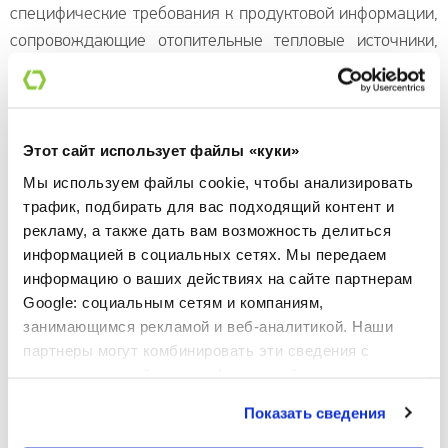
специфические требования к продуктовой информации,
сопровождающие отопительные тепловые источники,
предлагаемые в продажу на территории Европейского
Союза.
Сезонная энергоэффективность при отоплении“ (ηs)
означает соотношение между тепловой нагрузкой,
Этот сайт использует файлы «куки»
покрываемой местным источником тепла, и годовым
Мы используем файлы cookie, чтобы анализировать
потреблением энергии, требуемым для покрытия этой
трафик, подбирать для вас подходящий контент и
нагрузки, выраженное в процентах. Это показатель,
рекламу, а также дать вам возможность делиться
информацией в социальных сетях. Мы передаем
учитывающий две основные группы факторов:
информацию о ваших действиях на сайте партнерам
Регуляторы температурного комфорта внутри
Google: социальным сетям и компаниям,
помещений, значения которых являются
занимающимся рекламой и веб-аналитикой. Наши
взаимоисключающими, при этом сюда входит вид
партнеры могут комбинировать эти сведения с
терморегулятора, а также наличие ежедневного или
предоставленной вами информацией, а также
недельного таймера.
данными, которые они получили при использовании
Показать сведения
вами их сервисов.
Регуляторы температурного комфорта в помещении,