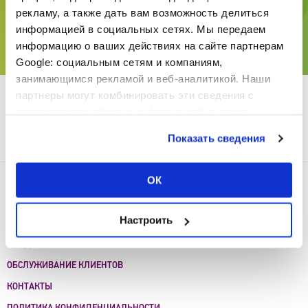
Реквизиты компании
рекламу, а также дать вам возможность делиться
информацией в социальных сетях. Мы передаем
информацию о ваших действиях на сайте партнерам
SHARE
Google: социальным сетям и компаниям,
занимающимся рекламой и веб-аналитикой. Наши
партнеры могут комбинировать эти сведения с
предоставленной вами информацией, а также
Скачать Реквизиты компании TESY
данными, которые они получили при использовании
Показать сведения
вами их сервисов.
ОК
ПОКУПАЙ ОНЛАЙН
О КОМПАНИИ
Настроить
КАТАЛОГ ПРОДУКЦИИ
ПРОДАЖИ
ОБСЛУЖИВАНИЕ КЛИЕНТОВ
КОНТАКТЫ