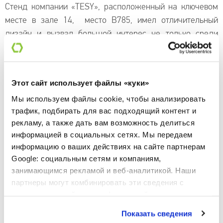
Стенд компании «TESY», расположенный на ключевом
месте в зале 14, место B785, имел отличительный
дизайн и вызвал большой интерес не только среди
посетителей соответствующего павильона, но и
соседних. Многие из гостей, которые обнаружили
информацию о «TESY» в официальном каталоге
Этот сайт использует файлы «куки»
выставки, посетили стенд специально для того, чтобы
Мы используем файлы cookie, чтобы анализировать
взглянуть на высокотехнологичные брендовые решения
трафик, подбирать для вас подходящий контент и
в отрасли, а другие, случайно проходившие мимо, были
рекламу, а также дать вам возможность делиться
впечатлены экспозицией и с интересом рассматривая
информацией в социальных сетях. Мы передаем
ее задавали вопросы.
информацию о ваших действиях на сайте партнерам
Google: социальным сетям и компаниям,
Широкий выбор техники, расположенной на площади
занимающимся рекламой и веб-аналитикой. Наши
100 кв.м., позволил детально изучить различные модели
партнеры могут комбинировать эти сведения с
соответствующих продуктовых категорий, причем часть
предоставленной вами информацией, а также
из них была доступна для осмотра и изнутри. На месте
данными, которые они получили при использовании
Показать сведения
были представлены различные обогреватели и
вами их сервисов.