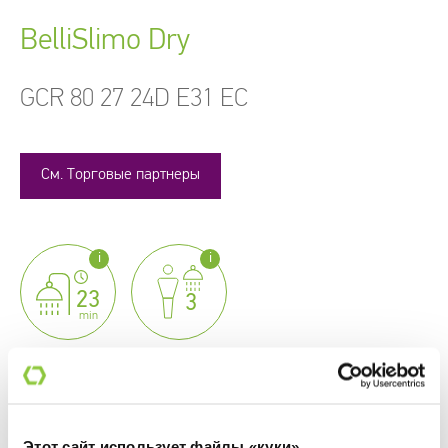
BelliSlimo Dry
GCR 80 27 24D E31 EC
См. Торговые партнеры
i
i
23
3
min
SHARE
Этот сайт использует файлы «куки»