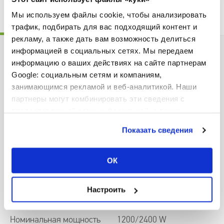
Мы используем файлы cookie, чтобы анализировать
ТЕХНИЧЕСКИЕ
СКАЧАТЬ ФАЙЛЫ
ХАРАКТЕРИСТИКИ
трафик, подбирать для вас подходящий контент и
рекламу, а также дать вам возможность делиться
информацией в социальных сетях. Мы передаем
информацию о ваших действиях на сайте партнерам
Google: социальным сетям и компаниям,
SAP
305065
занимающимся рекламой и веб-аналитикой. Наши
партнеры могут комбинировать эти сведения с
Чистый объем
65 L
предоставленной вами информацией, а также
данными, которые они получили при использовании
Показать сведения
Высота
1.053 m
вами их сервисов.
ОК
Ширина
0.490 m
Настроить
Глубина
0.280 m
Номинальная мощность
1200/2400 W